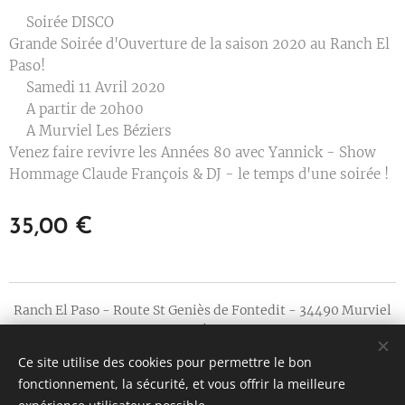
✨Soirée DISCO ✨
Grande Soirée d'Ouverture de la saison 2020 au Ranch El
Paso!
➡Samedi 11 Avril 2020
➡A partir de 20h00
➡A Murviel Les Béziers
Venez faire revivre les Années 80 avec Yannick - Show
Hommage Claude François & DJ - le temps d'une soirée !
35,00
€
Ranch El Paso - Route St Geniès de Fontedit - 34490 Murviel
Les Béziers
Tous droits réservés 2019
Ce site utilise des cookies pour permettre le bon
fonctionnement, la sécurité, et vous offrir la meilleure
Cookies